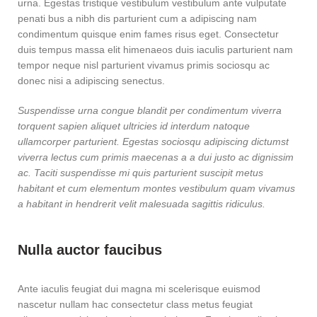
urna. Egestas tristique vestibulum vestibulum ante vulputate
penati bus a nibh dis parturient cum a adipiscing nam
condimentum quisque enim fames risus eget. Consectetur
duis tempus massa elit himenaeos duis iaculis parturient nam
tempor neque nisl parturient vivamus primis sociosqu ac
donec nisi a adipiscing senectus.
Suspendisse urna congue blandit per condimentum viverra
torquent sapien aliquet ultricies id interdum natoque
ullamcorper parturient. Egestas sociosqu adipiscing dictumst
viverra lectus cum primis maecenas a a dui justo ac dignissim
ac. Taciti suspendisse mi quis parturient suscipit metus
habitant et cum elementum montes vestibulum quam vivamus
a habitant in hendrerit velit malesuada sagittis ridiculus.
Nulla auctor faucibus
Ante iaculis feugiat dui magna mi scelerisque euismod
nascetur nullam hac consectetur class metus feugiat