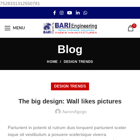
7528331312550781
0
MENU
Blog
HOME
DESIGN TRENDS
DESIGN TRENDS
The big design: Wall likes pictures
AaronAgogs
Parturient in potenti id rutrum duis torquent parturient sceler
isque sit vestibulum a posuere scelerisque viverra